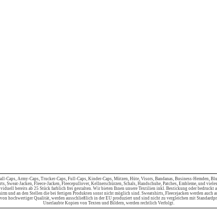
all-Caps, Army-Caps, Trucker-Caps, Full-Caps, Kinder-Caps, Mützen, Hüte, Visors, Bandanas, Business-Hemden, Blu
rts, Sweat-Jacken, Fleece-Jacken, Fleecepullover, Kellnerschürzen, Schals, Handschuhe, Patches, Embleme, und vieles
ividuell bereits ab 25 Stück farblich frei gestalten. Wir bieten Ihnen unsere Textilien inkl. Bestickung oder bedruckt
irm und an den Stellen die bei fertigen Produkten sonst nicht möglich sind. Sweatshirts, Fleecejacken werden auch a
 von hochwertiger Qualität, werden ausschließlich in der EU produziert und sind nicht zu vergleichen mit Standardp
Unerlaubte Kopien von Texten und Bildern, werden rechtlich Verfolgt.